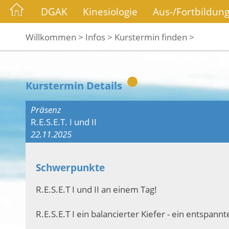
DGAK
Kinesiologie
Aus-/Fortbildun
Willkommen >
Infos >
Kurstermin finden >
Kurstermin Details
Präsenz
R.E.S.E.T. I und II
22.11.2025
Schwerpunkte
R.E.S.E.T I und II an einem Tag!
R.E.S.E.T I ein balancierter Kiefer - ein entspann