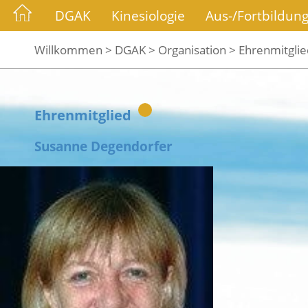
DGAK
Kinesiologie
Aus-/Fortbildun
Willkommen >
DGAK >
Organisation >
Ehrenmitglie
Ehrenmitglied
Susanne Degendorfer