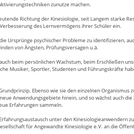
laktivierungstechniken zunutze machen.
deutende Richtung der Kinesiologie, seit Langem starke Re
Verbesserung des Lernvermögens ihrer Schüler ein.
die Ursprünge psychischer Probleme zu identifizieren, au
inden von Ängsten, Prüfungsversagen u.ä.
rn auch beim persönlichen Wachstum, beim Erschließen un
he Musiker, Sportler, Studenten und Führungskräfte habe
Grundprinzip. Ebenso wie sie den einzelnen Organismus zu
 neue Anwendungsgebiete hinein, und so wächst auch die Z
 neue Erfahrungen sammeln.
rfahrungsaustausch unter den Kinesiologieanwendern zu 
lschaft für Angewandte Kinesiologie e.V. an die Öffentl