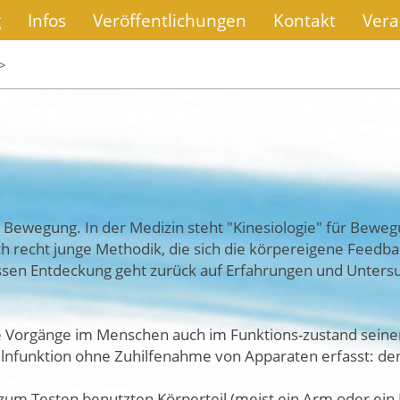
g
Infos
Veröffentlichungen
Kontakt
Vera
>
r Bewegung. In der Medizin steht "Kinesiologie" für Bew
ch recht junge Methodik, die sich die körpereigene Feedb
ssen Entdeckung geht zurück auf Erfahrungen und Unters
e Vorgänge im Menschen auch im Funktions-zustand seiner
elnfunktion ohne Zuhilfenahme von Apparaten erfasst: de
 zum Testen benutzten Körperteil (meist ein Arm oder ei