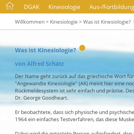
DGAK
Kinesiologie
Aus-/Fortbildun
Willkommen >
Kinesiologie >
Was ist Kinesiologie? 
Was ist Kinesiologie?
von Alfred Schatz
Der Name geht zurück auf das griechische Wort fü
"Angewandte Kinesiologie" (AK) meint hier eine no
Rückmeldesystem ist sehr einfach und präzise. De
Dr. George Goodheart.
Er beobachtete, dass sich physische und psychisch
1964 ein einfaches Testverfahren, das diese Musk
Dabei wird die getestete Person aufgefordert, den