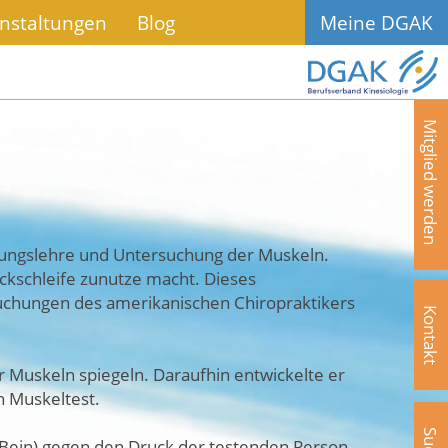
nstaltungen
Blog
Meine DGAK
Mitglied werden
egungslehre und Untersuchung der Muskeln.
ackschleife zunutze macht. Dieses
uchungen des amerikanischen Chiropraktikers
Kontakt
 Muskeln spiegeln. Daraufhin entwickelte er
n Muskeltest.
n Bein) gegen den Druck der testenden Person