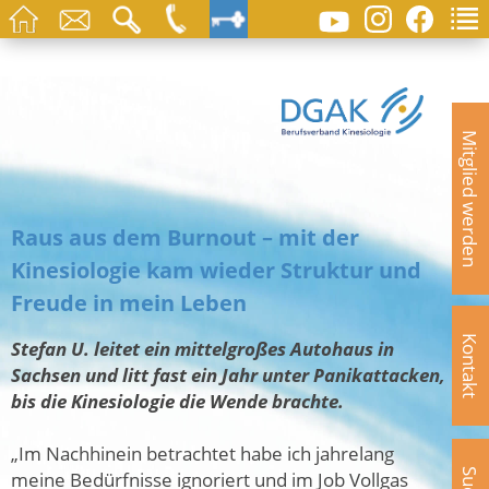
Mitglied werden
Raus aus dem Burnout – mit der
Kinesiologie kam wieder Struktur und
Freude in mein Leben
Kontakt
Stefan U. leitet ein mittelgroßes Autohaus in
Sachsen und litt fast ein Jahr unter Panikattacken,
bis die Kinesiologie die Wende brachte.
„Im Nachhinein betrachtet habe ich jahrelang
meine Bedürfnisse ignoriert und im Job Vollgas