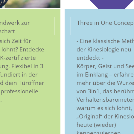
ndwerk zur
Three in One Conce
schaft
ich Zeit für
- Eine klassische Me
t lohnt? Entdecke
der Kinesiologie neu
-zertifizierte
entdeckt -
ng. Flexibel in 3
Körper, Geist und Se
fundiert in der
im Einklang – erfahre
nd dein Türöffner
mehr über die Wurze
 professionelle
von 3in1, das berüh
.
Verhaltensbaromete
warum es sich lohnt,
„Original“ der Kinesio
heute (wieder)
kennenzulernen.