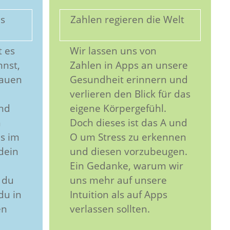
is
Zahlen regieren die Welt
t es
Wir lassen uns von
nnst,
Zahlen in Apps an unsere
rauen
Gesundheit erinnern und
verlieren den Blick für das
und
eigene Körpergefühl.
n
Doch dieses ist das A und
s im
O um Stress zu erkennen
dein
und diesen vorzubeugen.
Ein Gedanke, warum wir
 du
uns mehr auf unsere
du in
Intuition als auf Apps
en
verlassen sollten.