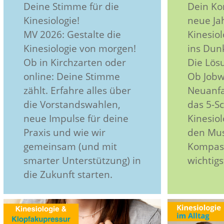
Deine Stimme für die
Dein Ko
Kinesiologie!
neue Ja
MV 2026: Gestalte die
Kinesiol
Kinesiologie von morgen!
ins Dunk
Ob in Kirchzarten oder
Die Lösu
online: Deine Stimme
Ob Jobw
zählt. Erfahre alles über
Neuanfa
die Vorstandswahlen,
das 5-Sc
neue Impulse für deine
Kinesio
Praxis und wie wir
den Mus
gemeinsam (und mit
Kompass
smarter Unterstützung) in
wichtig
die Zukunft starten.