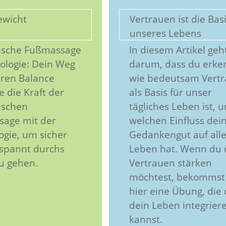
ewicht
Vertrauen ist die Bas
unseres Lebens
ische Fußmassage
In diesem Artikel geh
iologie: Dein Weg
darum, dass du erke
eren Balance
wie bedeutsam Vert
 die Kraft der
als Basis für unser
ischen
tägliches Leben ist, 
age mit der
welchen Einfluss dei
ogie, um sicher
Gedankengut auf alle
spannt durchs
Leben hat. Wenn du 
u gehen.
Vertrauen stärken
möchtest, bekommst
hier eine Übung, die 
dein Leben integrier
kannst.