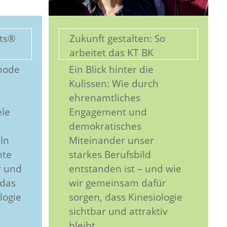
pts®
Zukunft gestalten: So
arbeitet das KT BK
thode
Ein Blick hinter die
Kulissen: Wie durch
ehrenamtliches
ele
Engagement und
demokratisches
ln
Miteinander unser
mte
starkes Berufsbild
r und
entstanden ist – und wie
 das
wir gemeinsam dafür
logie
sorgen, dass Kinesiologie
sichtbar und attraktiv
bleibt.