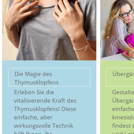
Die Magie des
Übergän
Thymusklopfens
Erleben Sie die
Gestalte
vitalisierende Kraft des
Übergän
Thymusklopfens! Diese
einfach
einfache, aber
kinesio
wirkungsvolle Technik
findest
hilft Ihnen, Ihr
und Leic