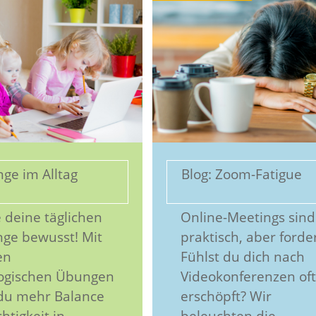
ge im Alltag
Blog: Zoom-Fatigue
 deine täglichen
Online-Meetings sind
ge bewusst! Mit
praktisch, aber forde
en
Fühlst du dich nach
logischen Übungen
Videokonferenzen oft
 du mehr Balance
erschöpft? Wir
htigkeit in
beleuchten die