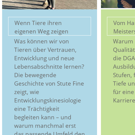
Wenn Tiere ihren
Vom Ha
eigenen Weg zeigen
Meister
Was können wir von
Warum s
Tieren über Vertrauen,
Qualitä
Entwicklung und neue
die DGAK
Lebensabschnitte lernen?
Ausbildu
Die bewegende
Stufen, 
Geschichte von Stute Fine
Tiefe u
zeigt, wie
für eine
Entwicklungskinesiologie
Karriere
eine Trächtigkeit
begleiten kann – und
warum manchmal erst
das passende Umfeld den