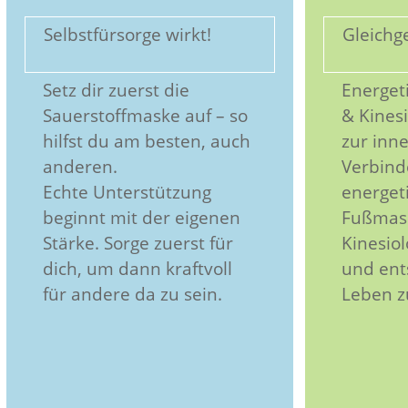
Selbstfürsorge wirkt!
Gleichg
Setz dir zuerst die
Energet
Sauerstoffmaske auf – so
& Kines
hilfst du am besten, auch
zur inn
anderen.
Verbinde
Echte Unterstützung
energet
beginnt mit der eigenen
Fußmass
Stärke. Sorge zuerst für
Kinesiol
dich, um dann kraftvoll
und ent
für andere da zu sein.
Leben z