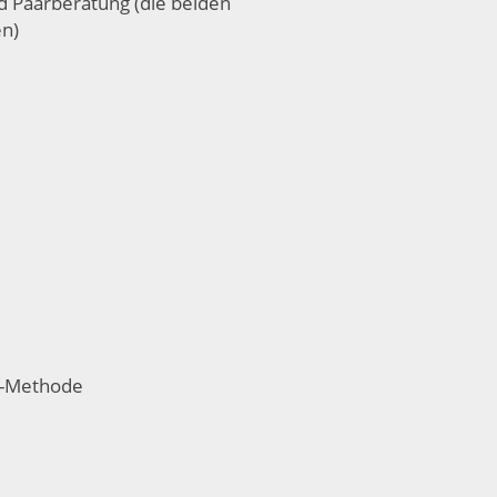
 Paarberatung (die beiden
n)
SK-Methode