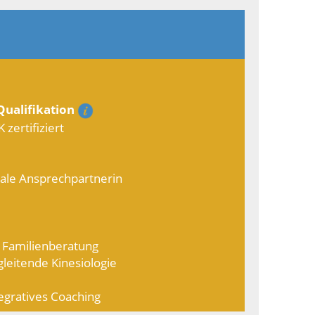
ualifikation
zertifiziert
nale Ansprechpartnerin
d Familienberatung
leitende Kinesiologie
egratives Coaching