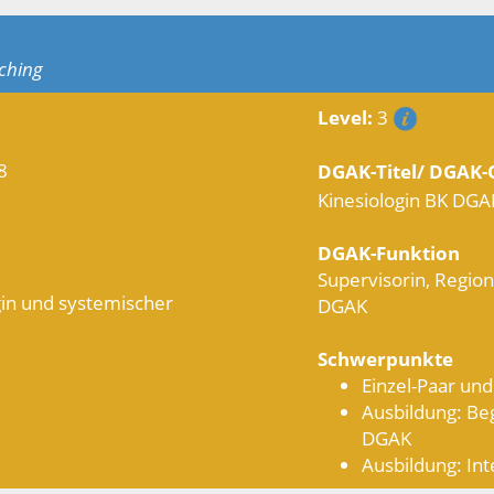
aching
Level:
3
8
DGAK-Titel/ DGAK-Q
Kinesiologin BK DGAK 
DGAK-Funktion
Supervisorin, Regio
gin und systemischer
DGAK
Schwerpunkte
Einzel-Paar un
Ausbildung: Beg
DGAK
Ausbildung: Int