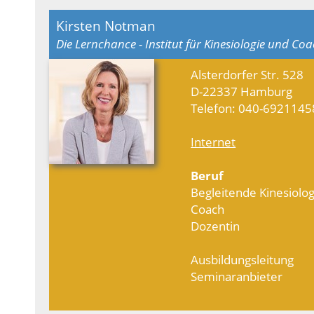
Kirsten Notman
Die Lernchance - Institut für Kinesiologie und Co
Alsterdorfer Str. 528
D-22337 Hamburg
Telefon: 040-6921145
Internet
Beruf
Begleitende Kinesiolo
Coach
Dozentin
Ausbildungsleitung
Seminaranbieter