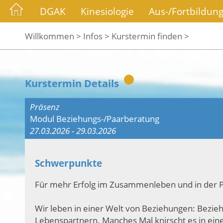
DGAK
Kinesiologie
Aus-/Fortbildun
Willkommen >
Infos >
Kurstermin finden >
Kurstermin Details
Präsenz
Modul Beziehungs-/Paarberatung
27.03.2026 - 29.03.2026
Schwerpunkte
Für mehr Erfolg im Zusammenleben und in der P
Wir leben in einer Welt von Beziehungen: Bezie
Lebenspartnern. Manches Mal knirscht es in eine