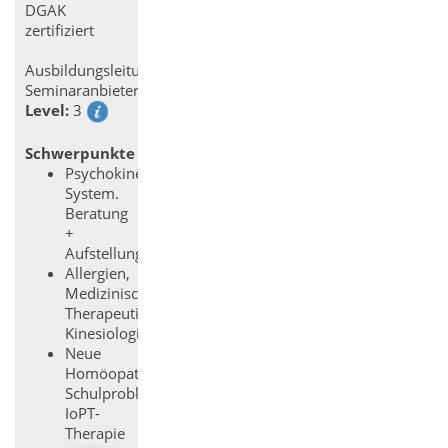
DGAK
zertifiziert
Ausbildungsleitung
Seminaranbieter
Level:
3
Schwerpunkte
Psychokinesiologie,
System.
Beratung
+
Aufstellung
Allergien,
Medizinisch-
Therapeutische
Kinesiologie
Neue
Homöopathie,
Schulprobleme,
IoPT-
Therapie