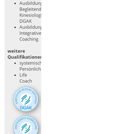
Ausbildung:
Begleitende
Kinesiologie
DGAK
Ausbildung:
Integratives
Coaching
weitere
Qualifikationen
systemische
Persönlichkeitsberaterin
Life
Coach