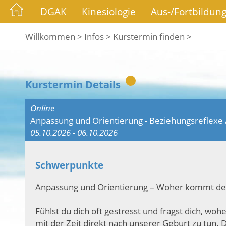
DGAK
Kinesiologie
Aus-/Fortbildun
Willkommen >
Infos >
Kurstermin finden >
Kurstermin Details
Online
Anpassung und Orientierung - Beziehungsreflexe 
05.10.2026 - 06.10.2026
Schwerpunkte
Anpassung und Orientierung – Woher kommt der 
Fühlst du dich oft gestresst und fragst dich, w
mit der Zeit direkt nach unserer Geburt zu tun