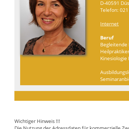
D-40591 Düs
Telefon: 02
Internet
Beruf
Begleitende 
Heilpraktike
Kinesiologie 
Ausbildungsl
Seminaranbi
Wichtiger Hinweis !!!
Die Nutzung der Adressdaten für kommerzielle Zwe