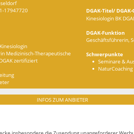
seldorf
11-17947720
DGAK-Titel/ DGAK-Q
Kinesiologin BK DGAK 
DGAK-Funktion
Geschäftsführerin, S
Kinesiologin
rin Medizinisch-Therapeutische
Schwerpunkte
DGAK zertifiziert
Seminare & Au
NaturCoaching
eitung
eter
INFOS ZUM ANBIETER
cke insbesondere die Zusendung unangeforderer Werbung 