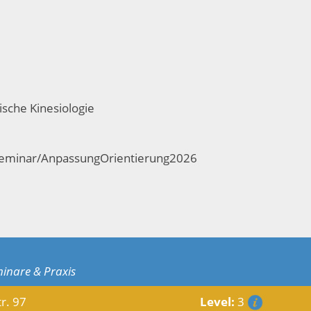
ische Kinesiologie
/seminar/AnpassungOrientierung2026
minare & Praxis
r. 97
Level:
3