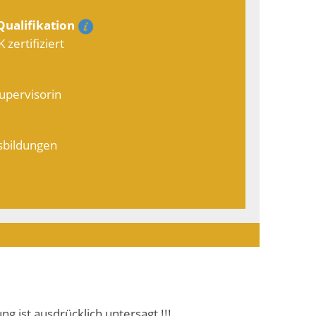
ualifikation
zertifiziert
upervisorin
sbildungen
ist ausdrücklich untersagt !!!