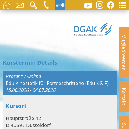
Mitglied werden
Kurstermin Details
Präsenz / Online
Edu-Kinestetik für Fortgeschrittene (Edu-K® F)
15.06.2026 - 04.07.2026
Kontakt
Kursort
Hauptstraße 42
D-40597 Düsseldorf