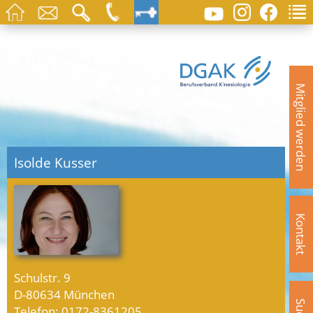
Mitglied werden
Isolde Kusser
Kontakt
Schulstr. 9
D-80634 München
Telefon: 0172-8361205