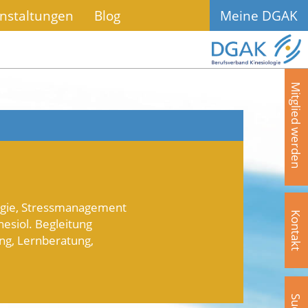
nstaltungen
Blog
Meine DGAK
Mitglied werden
ogie, Stressmanagement
Kontakt
nesiol. Begleitung
ng, Lernberatung,