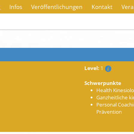
g
Infos
Veröffentlichungen
Kontakt
Vera
Level:
1
Schwerpunkte
Health Kinesiol
Ganzheitliche ki
Personal Coachi
Prävention