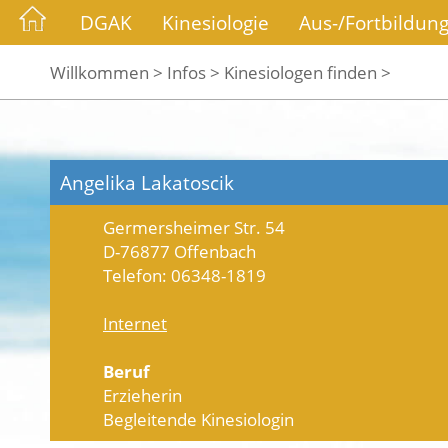
DGAK
Kinesiologie
Aus-/Fortbildun
Willkommen >
Infos >
Kinesiologen finden >
Angelika Lakatoscik
Germersheimer Str. 54
D-76877 Offenbach
Telefon: 06348-1819
Internet
Beruf
Erzieherin
Begleitende Kinesiologin