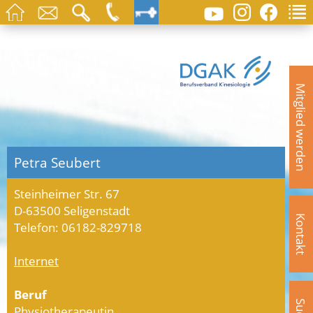
Mitglied werden
Petra Seubert
Steinheimer Str. 67
D-63500 Seligenstadt
Kontakt
Telefon: 06182-829718
Internet
Beruf
Physiotherapeutin