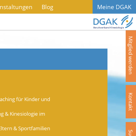
nstaltungen
Blog
Meine DGAK
Mitglied werden
Kontakt
aching für Kinder und
g & Kinesiologie im
ltern & Sportfamilien