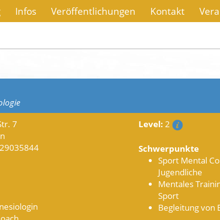
g
Infos
Veröffentlichungen
Kontakt
Vera
ologie
tr. 7
Level:
2
in
1-29035844
Schwerpunkte
Sport Mental Co
Jugendliche
Mentales Trainin
Sport
nesiologin
Begleitung von E
Coach