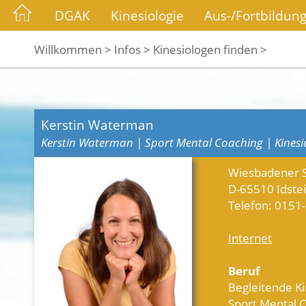
DGAK
Kinesiologie
Aus-/Fortbildun
Willkommen >
Infos >
Kinesiologen finden >
Kerstin Waterman
Kerstin Waterman | Sport Mental Coaching | Kinesi
Wiesbadener S
D-65510 Idste
Telefon: 015
Internet
Beruf
Begleitende Ki
Sport Mental 