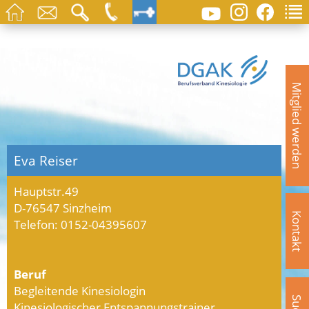
Mitglied werden
Eva Reiser
Hauptstr.49
D-76547 Sinzheim
Kontakt
Telefon: 0152-04395607
Beruf
Begleitende Kinesiologin
Kinesiologischer Entspannungstrainer