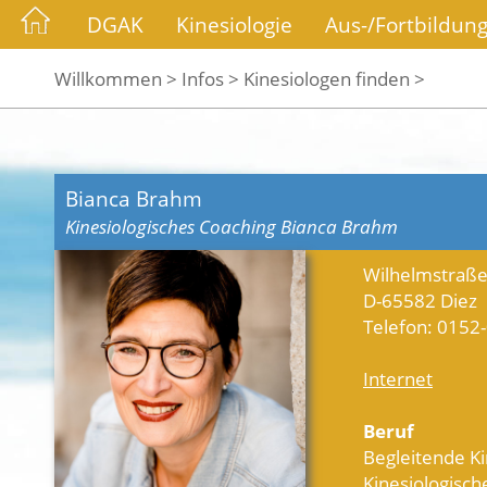
DGAK
Kinesiologie
Aus-/Fortbildun
Willkommen >
Infos >
Kinesiologen finden >
Bianca Brahm
Kinesiologisches Coaching Bianca Brahm
Wilhelmstraße
D-65582 Diez
Telefon: 015
Internet
Beruf
Begleitende Ki
Kinesiologisch