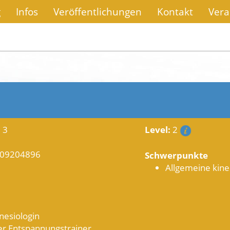
g
Infos
Veröffentlichungen
Kontakt
Vera
 3
Level:
2
2-09204896
Schwerpunkte
Allgemeine kine
nesiologin
er Entspannungstrainer