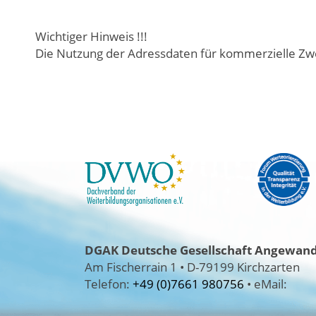
Wichtiger Hinweis !!!
Die Nutzung der Adressdaten für kommerzielle Zwe
DGAK
Deutsche Gesellschaft Angewandt
Am Fischerrain 1
•
D-79199 Kirchzarten
Telefon:
+49 (0)7661 980756
•
eMail: