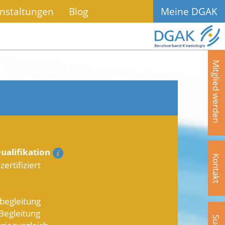
nstaltungen
Blog
Meine DGAK
Mitglied werden
ualifikation
Kontakt
ertifiziert
begleitung
 Begleitung
rgieausgleich