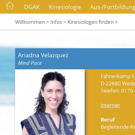
DGAK
Kinesiologie
Aus-/Fortbildun
Willkommen >
Infos >
Kinesiologen finden >
Ariadna Velazquez
Mind Pace
Fährenkamp 5
D-22880 Wede
Telefon: 0170
Internet
Beruf
Begleitende Ki