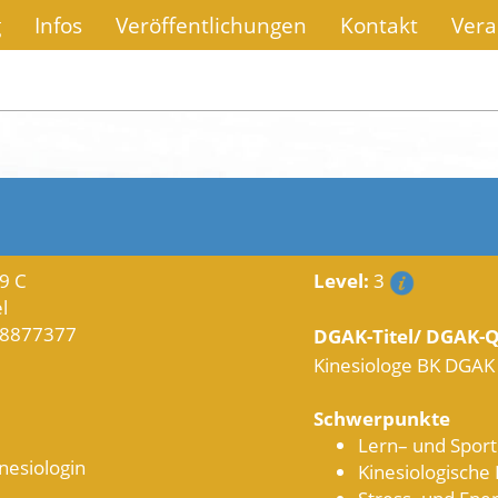
g
Infos
Veröffentlichungen
Kontakt
Vera
9 C
Level:
3
l
-8877377
DGAK-Titel/ DGAK-Q
Kinesiologe BK DGAK z
Schwerpunkte
Lern– und Sport
nesiologin
Kinesiologische
Stress- und Ene