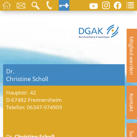
Mitglied werden
Dr.
Christine Scholl
Hauptstr. 42
Kontakt
D-67482 Freimersheim
Telefon: 06347-974909
Dr.
Christine Scholl