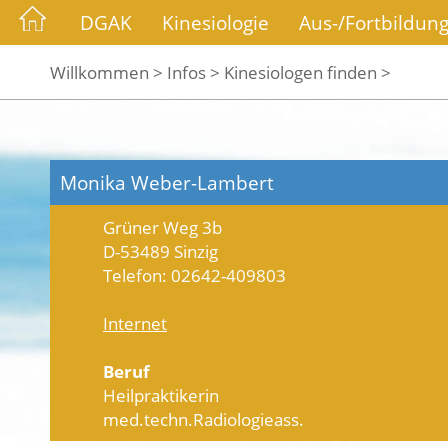
DGAK
Kinesiologie
Aus-/Fortbildun
Willkommen >
Infos >
Kinesiologen finden >
Monika Weber-Lambert
Grüner Weg 3b
D-53489 Sinzig
Telefon: 02642-409803
Internet
Beruf
Heilpraktikerin
med.techn.Radiologieass.