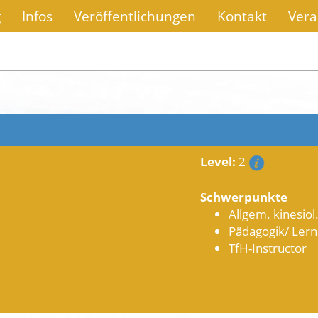
g
Infos
Veröffentlichungen
Kontakt
Vera
Level:
2
Schwerpunkte
Allgem. kinesiol
Pädagogik/ Lern
TfH-Instructor