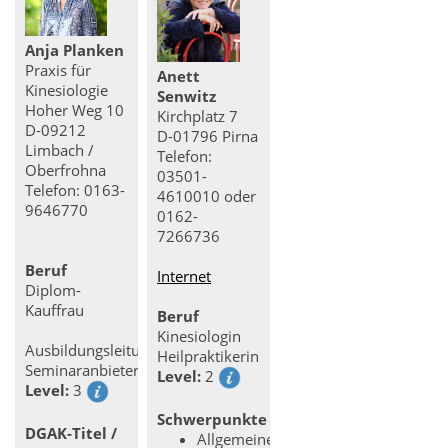
Anja Planken
Praxis für
Anett
Kinesiologie
Senwitz
Hoher Weg 10
Kirchplatz 7
D-09212
D-01796 Pirna
Limbach /
Telefon:
Oberfrohna
03501-
Telefon: 0163-
4610010 oder
9646770
0162-
7266736
Beruf
Internet
Diplom-
Kauffrau
Beruf
Kinesiologin
Ausbildungsleitung
Heilpraktikerin
Seminaranbieter
Level:
2
Level:
3
Schwerpunkte
DGAK-Titel /
Allgemeine