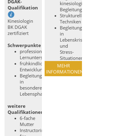
DGAK-
kinesiologische
Qualifikation
Begleitung
Strukturelle
Kinesiologin
Techniken
BK DGAK
Begleitung
zertifiziert
in
Lebenskrisen
Schwerpunkte
und
professionelle
Stress-
Lernunterstützung
Situationen
frühkindliche
MEHR
Entwicklung
INFORMATIONEN
Begleitung
in
besonderen
Lebensphasen
weitere
Qualifikationen
6-fache
Mutter
Instructorin